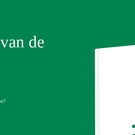
 van de
en?